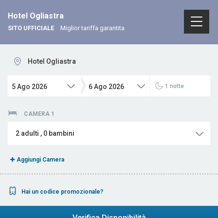
Hotel Ogliastra
SITO UFFICIALE
Miglior tariffa garantita
Hotel Ogliastra
5
Ago
2026
6
Ago
2026
1
notte
CAMERA 1
2
adulti
,
0
bambini
Aggiungi Camera
Hai un codice promozionale?
Verifica Disponibilità